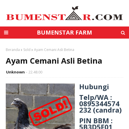
BUMENSTAR FARM
Beranda
Sold
Ayam Cemani Asli Betina
Ayam Cemani Asli Betina
Unknown
22.48.00
Hubungi
Telp/WA :
0895344574
232
(candra)
PIN
BBM :
5B3D5E01