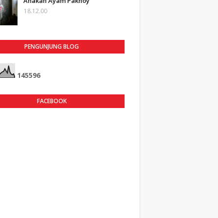
Anakan Ayam Pakhoy
18.12.00
PENGUNJUNG BLOG
1
4
5
5
9
6
FACEBOOK