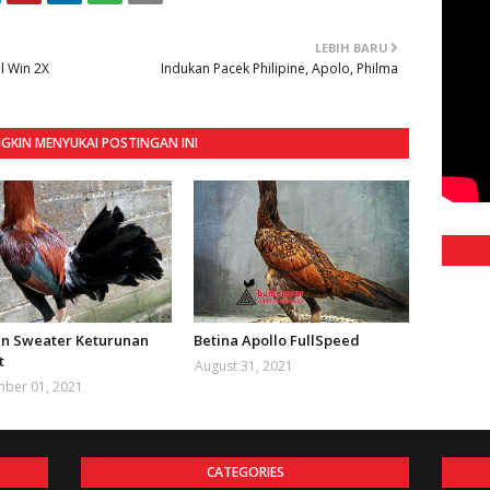
LEBIH BARU
l Win 2X
Indukan Pacek Philipine, Apolo, Philma
KIN MENYUKAI POSTINGAN INI
pin Sweater Keturunan
Betina Apollo FullSpeed
t
August 31, 2021
ber 01, 2021
CATEGORIES