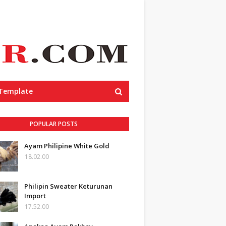
 Template
POPULAR POSTS
Ayam Philipine White Gold
18.02.00
Philipin Sweater Keturunan
Import
17.52.00