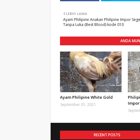
LEBIH LAMA
Ayam Philipine Anakan Philipine Impor Sege
Tanpa Luka (Best Blood) kode 010
ANDA MUNG
Ayam Philipine White Gold
Phili
Impor
September 01, 2021
Septem
RECENT POSTS