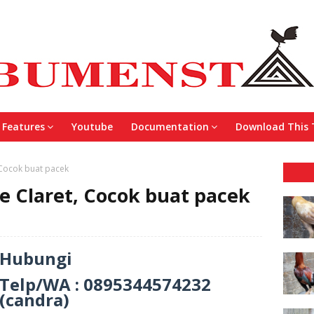
Features
Youtube
Documentation
Download This
 Cocok buat pacek
e Claret, Cocok buat pacek
Hubungi
Telp/WA : 0895344574232
(candra)