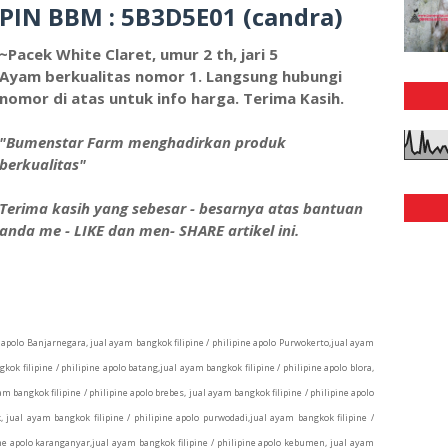
PIN
BBM : 5B3D5E01
(candra)
~Pacek White Claret, umur 2 th, jari 5
Ayam berkualitas nomor 1. Langsung hubungi
nomor di atas untuk info harga. Terima Kasih.
"Bumenstar Farm menghadirkan produk
berkualitas"
Terima kasih yang sebesar - besarnya atas bantuan
anda me - LIKE dan men- SHARE artikel ini.
e apolo Banjarnegara, jual ayam bangkok filipine / philipine apolo Purwokerto,jual ayam
ok filipine / philipine apolo batang,jual ayam bangkok filipine / philipine apolo blora,
am bangkok filipine / philipine apolo brebes, jual ayam bangkok filipine / philipine apolo
, jual ayam bangkok filipine / philipine apolo purwodadi,jual ayam bangkok filipine /
pine apolo karanganyar,jual ayam bangkok filipine / philipine apolo kebumen, jual ayam