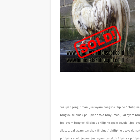
cakupan pengiriman :
jual ayam bangkok filipine / philipin
bangkok filipine / philipine apolo banyumas, jual ayam bangk
jual ayam bangkok filipine / philipine apolo boyolali,jual ay
cilacap,jual ayam bangkok filipine / philipine apolo demak
philipine apolo jepara, jual ayam bangkok filipine / phili