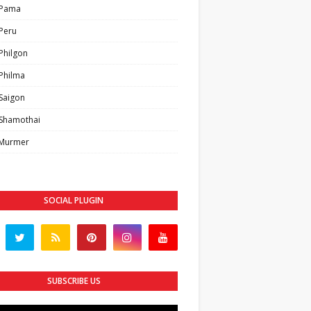
 Pama
Peru
Philgon
Philma
Saigon
Shamothai
 Murmer
SOCIAL PLUGIN
SUBSCRIBE US