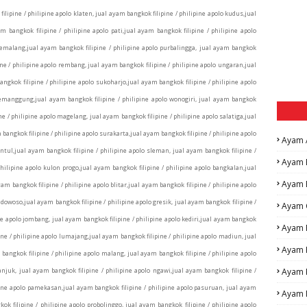
filipine / philipine apolo klaten, jual ayam bangkok filipine / philipine apolo kudus,jual
 bangkok filipine / philipine apolo pati,jual ayam bangkok filipine / philipine apolo
pemalang,jual ayam bangkok filipine / philipine apolo purbalingga, jual ayam bangkok
ine / philipine apolo rembang, jual ayam bangkok filipine / philipine apolo ungaran,jual
angkok filipine / philipine apolo sukoharjo,jual ayam bangkok filipine / philipine apolo
 temanggung,jual ayam bangkok filipine / philipine apolo wonogiri, jual ayam bangkok
ne / philipine apolo magelang, jual ayam bangkok filipine / philipine apolo salatiga,jual
bangkok filipine / philipine apolo surakarta,jual ayam bangkok filipine / philipine apolo
Ayam 
antul,jual ayam bangkok filipine / philipine apolo sleman, jual ayam bangkok filipine /
Ayam 
hilipine apolo kulon progo,jual ayam bangkok filipine / philipine apolo bangkalan,jual
Ayam 
m bangkok filipine / philipine apolo blitar,jual ayam bangkok filipine / philipine apolo
dowoso,jual ayam bangkok filipine / philipine apolo gresik, jual ayam bangkok filipine /
Ayam 
ne apolo jombang, jual ayam bangkok filipine / philipine apolo kediri,jual ayam bangkok
Ayam F
ine / philipine apolo lumajang,jual ayam bangkok filipine / philipine apolo madiun, jual
Ayam 
bangkok filipine / philipine apolo malang, jual ayam bangkok filipine / philipine apolo
njuk, jual ayam bangkok filipine / philipine apolo ngawi,jual ayam bangkok filipine /
Ayam 
ipine apolo pamekasan,jual ayam bangkok filipine / philipine apolo pasuruan, jual ayam
Ayam M
ok filipine / philipine apolo probolinggo, jual ayam bangkok filipine / philipine apolo