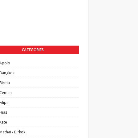
CATEGORIES
Apolo
Bangkok
Birma
Cemani
ilipin
Hias
Kate
athai / Birkok