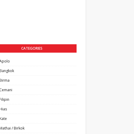
CATEGORIES
Apolo
Bangkok
Birma
Cemani
ilipin
Hias
Kate
athai / Birkok