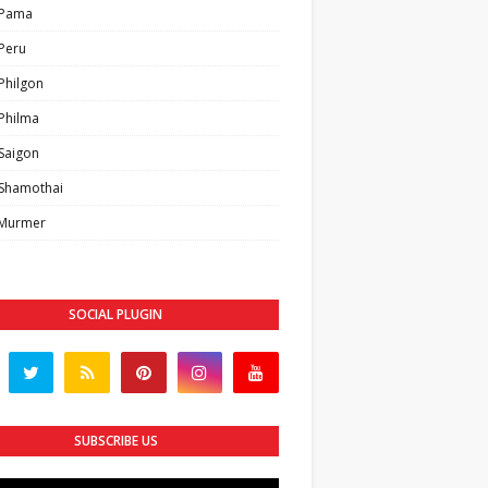
 Pama
Peru
Philgon
Philma
Saigon
Shamothai
 Murmer
SOCIAL PLUGIN
SUBSCRIBE US