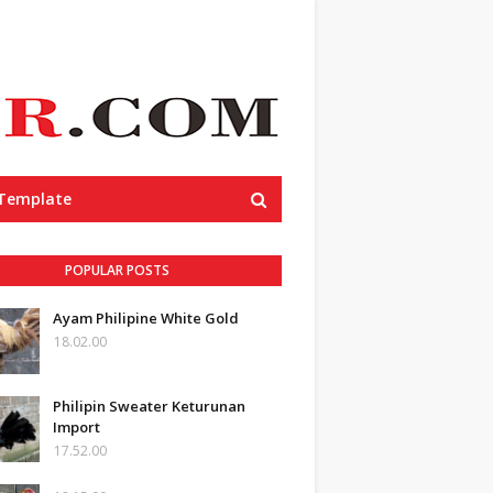
 Template
POPULAR POSTS
Ayam Philipine White Gold
18.02.00
Philipin Sweater Keturunan
Import
17.52.00