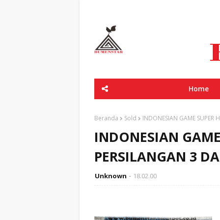
Home
Beranda
Sold
INDONESIAN GAME SUPER H
INDONESIAN GAME 
PERSILANGAN 3 D
Unknown
18.02.00