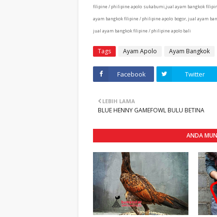
filipine / philipine apolo sukabumi,jual ayam bangkok filipi
ayam bangkok filipine / philipine apolo bogor, jual ayam bang
jual ayam bangkok filipine / philipine apolo bali
Tags
Ayam Apolo
Ayam Bangkok
Facebook
Twitter
LEBIH LAMA
BLUE HENNY GAMEFOWL BULU BETINA
ANDA MUNG