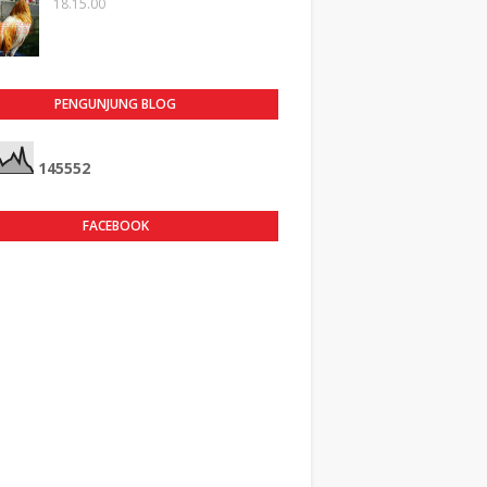
18.15.00
PENGUNJUNG BLOG
1
4
5
5
5
2
FACEBOOK