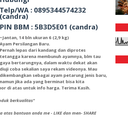
Telp/WA : 0895344574232
(candra)
PIN
BBM : 5B3D5E01
(candra)
~Jantan, 14 bln
ukuran 6 (2,9 kg)
Ayam Persilangan Baru.
Pernah lepas dari kandang dan diprotes
tetangga karena membunuh ayamnya, blm tau
gaya bertarungnya, dalam waktu dekat akan
diuji coba sekalian saya rekam videonya. Mau
dikembangkan sebagai ayam petarung jenis baru,
namun jika ada yang berminat bisa kita
r di atas untuk info harga. Terima Kasih.
duk berkualitas"
ya atas bantuan anda me - LIKE dan men- SHARE