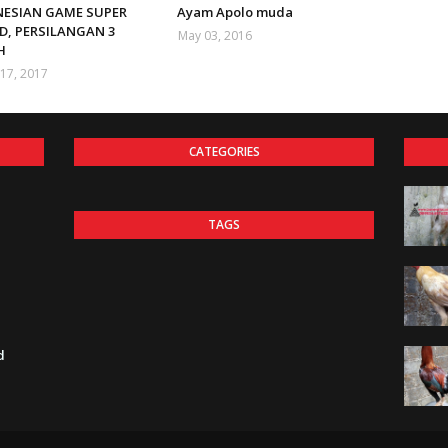
NESIAN GAME SUPER
Ayam Apolo muda
D, PERSILANGAN 3
May 03, 2016
H
17, 2017
CATEGORIES
TAGS
d