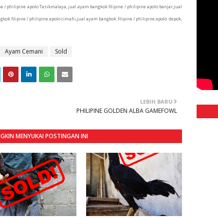
ne / philipine apolo Tasikmalaya, jual ayam bangkok filipine / philipine apolo banjar,jual
kok filipine / philipine apolo cimahi,
jual ayam bangkok filipine / philipine apolo depok,
Ayam Cemani
Sold
LEBIH BARU
PHILIPINE GOLDEN ALBA GAMEFOWL
KIN MENYUKAI POSTINGAN INI