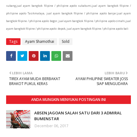
subang,jual ayam bangkok filipine / philipine apolo sukabumi,jual ayam bangkok filipine /
philipine apolo Tasikmalaya, jual ayam bangkok filipine / philipine apolo banjar,jual ayam
bangkok filipine / philipine apolo bogor, jual ayam bangkok filipine / philipine apolo cimahi,
jual
ayam bangkok filipine / philipine apolo depok, jual ayam bangkok filipine / philipine apolo bali
Tags
Ayam Shamothai
Sold
LEBIH LAMA
LEBIH BARU
TIREX AYAM MUDA BERBAKAT
AYAM PHILIPINE SWEATER JOSS
BRAKOT PUKUL KERAS
SIAP MENGUDARA
ANDA MUNGKIN MENYUKAI POSTINGAN INI
ABSEN JAGOAN SALAH SATU DARI 3 ADMIRAL
BUMENSTAR
December 06, 2017