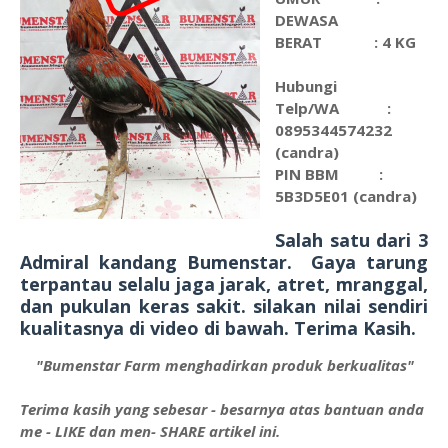
DEWASA
BERAT : 4 KG
Hubungi
Telp/WA :
0895344574232
(candra)
PIN
BBM :
5B3D5E01
(candra)
Salah satu dari 3
Admiral kandang Bumenstar. Gaya tarung
terpantau selalu jaga jarak, atret, mranggal,
dan pukulan keras sakit. silakan nilai sendiri
kualitasnya di video di bawah. Terima Kasih.
"Bumenstar Farm menghadirkan produk berkualitas"
Terima kasih yang sebesar - besarnya atas bantuan anda
me - LIKE dan men- SHARE artikel ini.