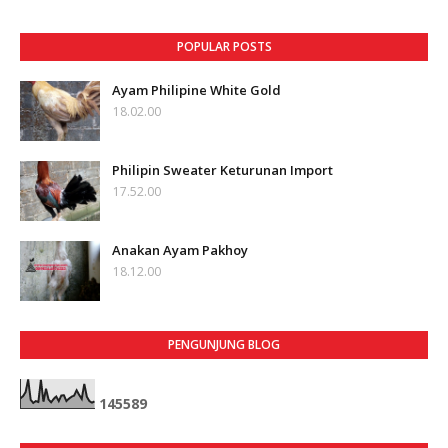
POPULAR POSTS
Ayam Philipine White Gold
18.02.00
Philipin Sweater Keturunan Import
17.52.00
Anakan Ayam Pakhoy
18.12.00
PENGUNJUNG BLOG
1
4
5
5
8
9